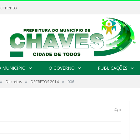
ecimento
 MUNICÍPIO
O GOVERNO
PUBLICAÇÕES
»
»
»
Decretos
DECRETOS 2014
006
0