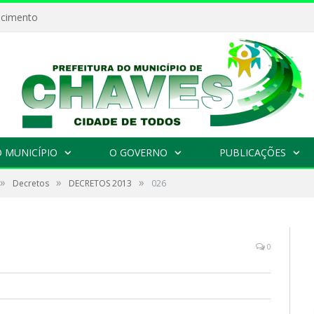
ecimento
 MUNICÍPIO
O GOVERNO
PUBLICAÇÕES
»
»
»
Decretos
DECRETOS 2013
026
0