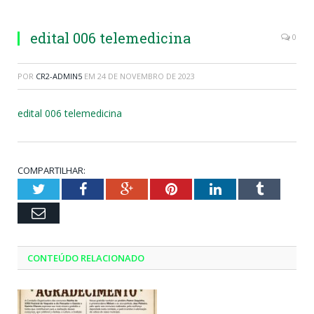
edital 006 telemedicina
0
POR
CR2-ADMIN5
EM
24 DE NOVEMBRO DE 2023
edital 006 telemedicina
COMPARTILHAR:
Twitter
Facebook
Google+
Pinterest
LinkedIn
Tumblr
Email
CONTEÚDO RELACIONADO