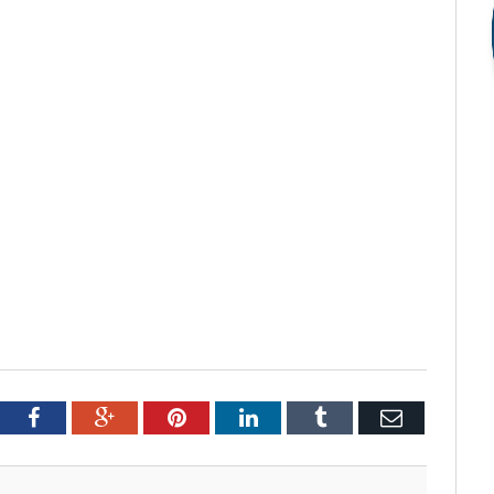
tter
Facebook
Google+
Pinterest
LinkedIn
Tumblr
Email